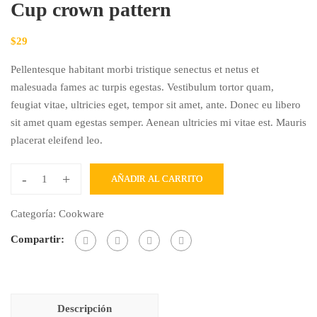
Cup crown pattern
$
29
Pellentesque habitant morbi tristique senectus et netus et
malesuada fames ac turpis egestas. Vestibulum tortor quam,
feugiat vitae, ultricies eget, tempor sit amet, ante. Donec eu libero
sit amet quam egestas semper. Aenean ultricies mi vitae est. Mauris
placerat eleifend leo.
-
+
AÑADIR AL CARRITO
Cup
crown
Categoría:
Cookware
pattern
Compartir:
cantidad
Descripción