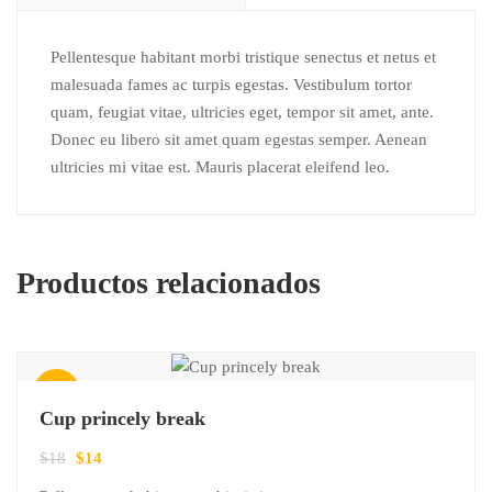
Pellentesque habitant morbi tristique senectus et netus et
malesuada fames ac turpis egestas. Vestibulum tortor
quam, feugiat vitae, ultricies eget, tempor sit amet, ante.
Donec eu libero sit amet quam egestas semper. Aenean
ultricies mi vitae est. Mauris placerat eleifend leo.
Productos relacionados
¡Oferta!
Cup princely break
El
El
$
18
$
14
precio
precio