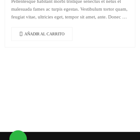
Pellentesque habitant morbi tristique senectus et netus et
original
actual
malesuada fames ac turpis egestas. Vestibulum tortor quam,
era:
es:
feugiat vitae, ultricies eget, tempor sit amet, ante. Donec eu
$18.
$14.
libero sit amet…
AÑADIR AL CARRITO